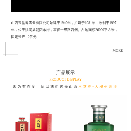
山西玉堂春酒业有限公司始建于
1949
年，扩建于
1981
年，改制于
1997
年，位于洪洞县朝阳东街，霍侯一级路西侧。占地面积
26000
平方米，
固定资产
1.2
亿
元.
..
MORE
产品展示
—
PRODUCT DISPLAY
—
因为有态度，所以我们选择山西
玉堂春
•大槐树酒业