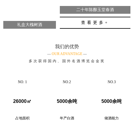
二十年陈酿玉堂春酒
查看更多+
礼盒大槐树酒
我们的优势
—
OUR ADVANTAGE
—
多次获得国内、国外名酒博览会金奖
NO. 1
NO.2
NO.3
26000㎡
5000余吨
5000余吨
占地面积
年产白酒
储酒能力